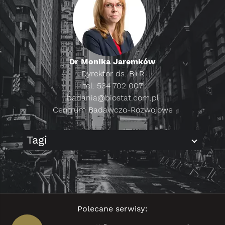
Dr Monika Jaremków
Dyrektor ds. B+R
tel. 534 702 007
badania@biostat.com.pl
Centrum Badawczo-Rozwojowe
Tagi
Polecane serwisy: