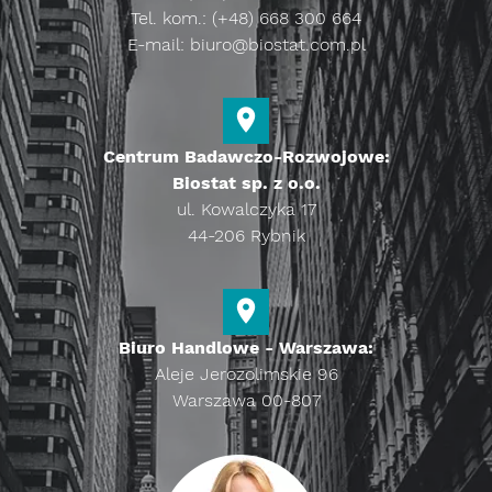
Tel. kom.: (+48) 668 300 664
E-mail:
biuro@biostat.com.pl
Centrum Badawczo-Rozwojowe:
Biostat sp. z o.o.
ul. Kowalczyka 17
44-206 Rybnik
Biuro Handlowe - Warszawa:
Aleje Jerozolimskie 96
Warszawa 00-807