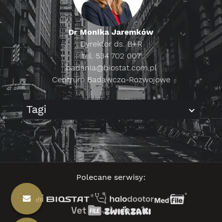
Dr Monika Jaremków
Dyrektor ds. B+R
tel. 534 702 007
badania@biostat.com.pl
Centrum Badawczo-Rozwojowe
Tagi
Polecane serwisy: