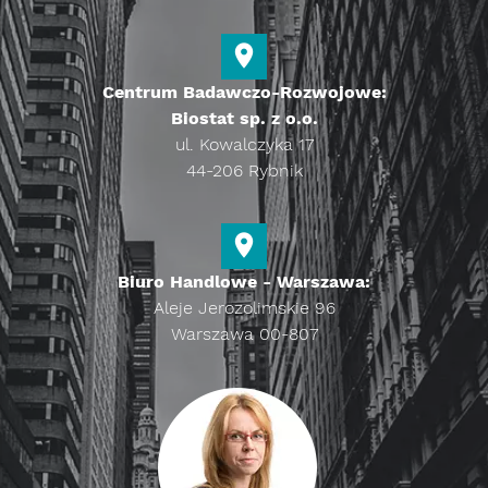
Centrum Badawczo-Rozwojowe:
Biostat sp. z o.o.
ul. Kowalczyka 17
44-206 Rybnik
Biuro Handlowe - Warszawa:
Aleje Jerozolimskie 96
Warszawa 00-807