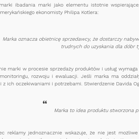
marki ibadania marki jako elementu istotnie wspierając
merykańskiego ekonomisty Philipa Kotlera:
Marka oznacza obietnicę sprzedawcy, że dostarczy nabywc
trudnych do uzyskania dla dóbr 
ie marki w procesie sprzedaży produktów i usług wymaga n
o monitoringu, rozwoju i ewaluacji. Jeśli marka ma odd
 z ich oczekiwaniami i potrzebami. Stwierdzenie Davida Og
Marka to idea produktu stworzona 
iec reklamy jednoznacznie wskazuje, że nie jest możliw