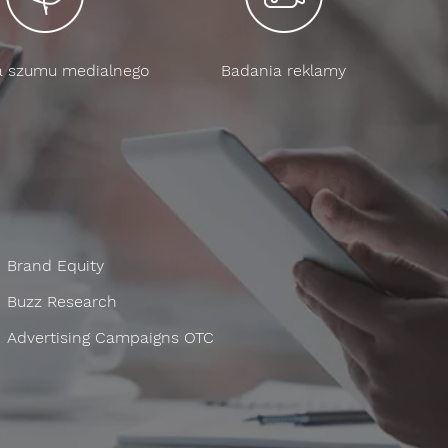
a szumu medialnego
Badania reklamy
Brand Equity
Buzz Research
Advertising Campaigns OTC