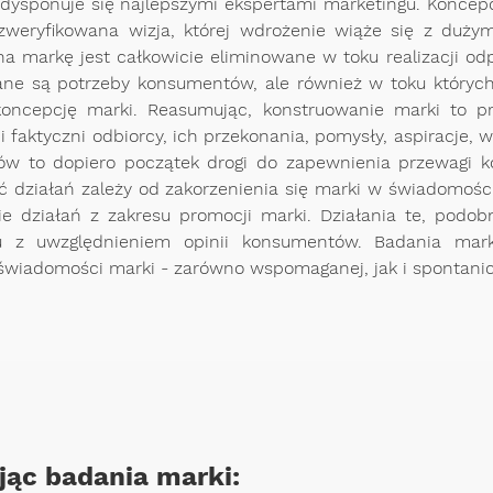
 dysponuje się najlepszymi ekspertami marketingu. Koncep
ezweryfikowana wizja, której wdrożenie wiąże się z duż
a markę jest całkowicie eliminowane w toku realizacji od
ne są potrzeby konsumentów, ale również w toku któryc
 koncepcję marki. Reasumując, konstruowanie marki to 
 i faktyczni odbiorcy, ich przekonania, pomysły, aspiracje
w to dopiero początek drogi do zapewnienia przewagi ko
ć działań zależy od zakorzenienia się marki w świadomośc
cie działań z zakresu promocji marki. Działania te, pod
gu z uwzględnieniem opinii konsumentów. Badania mar
 świadomości marki - zarówno wspomaganej, jak i spontani
jąc badania marki: