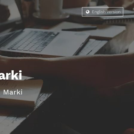
English version
arki
 Marki