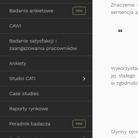
Znaczenie 
Badania ankietowe
sentencja a
CAWI
Badanie satysfakcji i
zaangażowania pracowników
Ankiety
Wykorzystan
jej stałeg
Studio CATI
w zgodności
Case studies
Raporty rynkowe
Poradnik badacza
Słynny ojc