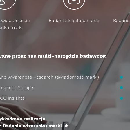
świadomości i
Badania kapitału marki
Badani
unku marki
ne przez nas multi-narzędzia badawcze:
and Awareness Research (świadomość marki)
nsumer Collage
CG Insights
ykładowe realizacje.
y:
Badania wizerunku marki