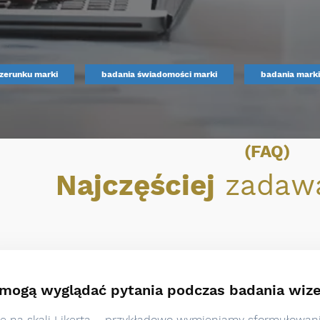
zerunku marki
badania świadomości marki
badania marki
(FAQ)
Najczęściej
zadawa
mogą wyglądać pytania podczas badania wiz
e na skali Likerta – przykładowo wymieniamy sformułowani