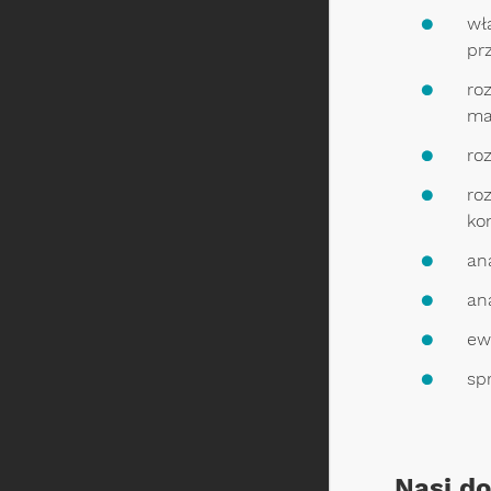
wł
pr
ro
ma
ro
ro
ko
an
an
ew
sp
Nasi d