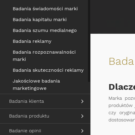
Badania świadomości marki
Badania kapitału marki
Badania szumu medialnego
Badania reklamy
Badania rozpoznawalności
Bada
marki
Badania skuteczności reklamy
Jakościowe badania
Dlacz
marketingowe
Marka pozw
Badania klienta
produktów j
czy orygin
Badania produktu
dostosowany
Badanie opinii