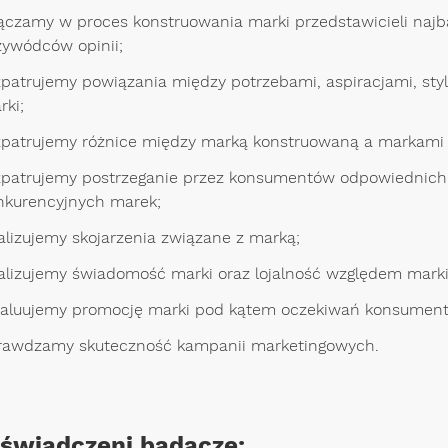
ączamy w proces konstruowania marki przedstawicieli najbar
zywódców opinii;
zpatrujemy powiązania między potrzebami, aspiracjami, st
rki;
zpatrujemy różnice między marką konstruowaną a markami
zpatrujemy postrzeganie przez konsumentów odpowiednich 
nkurencyjnych marek;
alizujemy skojarzenia związane z marką;
alizujemy świadomość marki oraz lojalność względem marki
aluujemy promocję marki pod kątem oczekiwań konsumen
rawdzamy skuteczność kampanii marketingowych.
oświadczeni badacze: