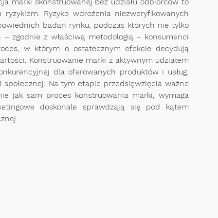
cja marki skonstruowanej bez udziału odbiorców to
ym ryzykiem. Ryzyko wdrożenia niezweryfikowanych
powiednich badań rynku, podczas których nie tylko
h – zgodnie z właściwą metodologią – konsumenci
proces, w którym o ostatecznym efekcie decydują
, wartości. Konstruowanie marki z aktywnym udziałem
nkurencyjnej dla oferowanych produktów i usług.
i społecznej. Na tym etapie przedsięwzięcia ważne
obnie jak sam proces konstruowania marki, wymaga
ketingowe doskonale sprawdzają się pod kątem
cznej.