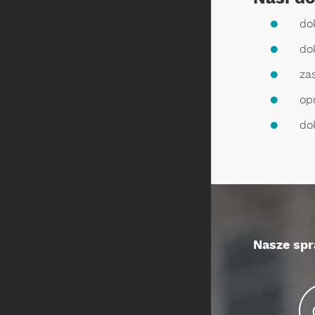
do
do
za
op
do
Nasze spr