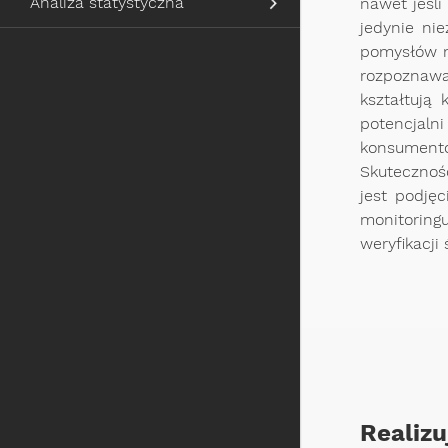
Analiza statystyczna
nawet jeśli
jedynie ni
pomysłów n
rozpoznawa
kształtują
potencjalni
konsumentó
Skutecznoś
jest podję
monitorin
weryfikacji
Realizu