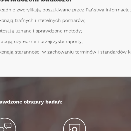
kładnie zweryfikują poszukiwane przez Państwa informacje;
konają trafnych i rzetelnych pomiarów;
stosują uznane i sprawdzone metody;
racują użyteczne i przejrzyste raporty;
konają staranności w zachowaniu terminów i standardów k
awdzone obszary badań: