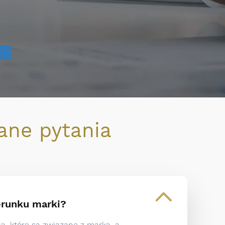
ne pytania
erunku marki?
a, które są związane z marką, a