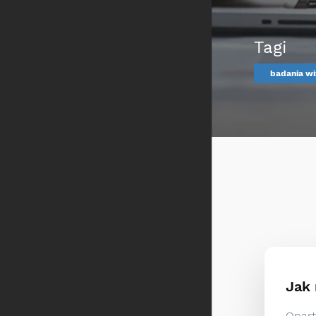
Tagi
badania wi
Jak 
Opart