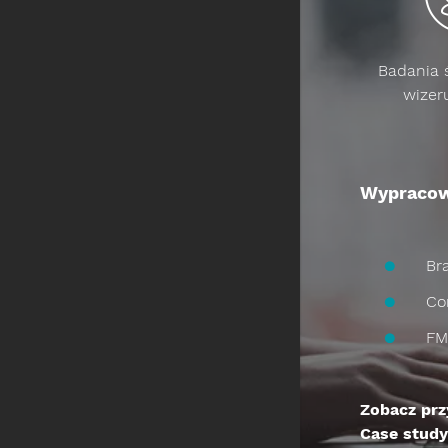
Badania 
wizer
Wypracowa
Br
Co
FM
Zobacz prz
Case stud