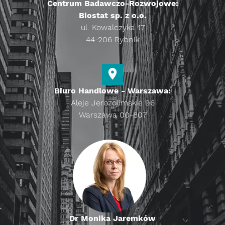
Centrum Badawczo-Rozwojowe:
Biostat sp. z o.o.
ul. Kowalczyka 17
44-206 Rybnik
Biuro Handlowe - Warszawa:
Aleje Jerozolimskie 96
Warszawa 00-807
Dr Monika Jaremków