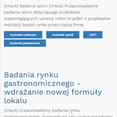
{check} Badania opinii {check} Przeprowadzenie
badania opinii dotyczącego produktów
wspomagających uprawę roślin to jeden z przykładów
realizacji badań rynku przez naszą firmę.
badanie rynkowe
badanie opinii
CATI
badanie jakościowe
Badania rynku
gastronomicznego -
wdrażanie nowej formuły
lokalu
{check} Zrealizowaliśmy badania rynku
gastronomicznego, mającego na celu ocenę zasadności