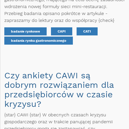
wdrożenia nowej formuły sieci mini-restauracji.
Przebieg badania opisano pokrótce w artykule -
zapraszamy do lektury oraz do współpracy {check}
badanie rynkowe
CAPI
CATI
badania rynku gastronomicznego
Czy ankiety CAWI są
dobrym rozwiązaniem dla
przedsiębiorców w czasie
kryzysu?
{star} CAWI {star} W obecnych czasach kryzysu
gospodarczego oraz w trakcie panującej pandemii
przedsiębiorcy mogą się zastanawiać, czy