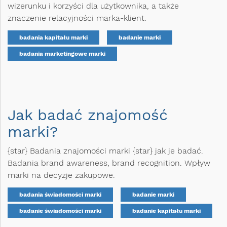
wizerunku i korzyści dla użytkownika, a także
znaczenie relacyjności marka-klient.
badania kapitału marki
badanie marki
badania marketingowe marki
Jak badać znajomość
marki?
{star} Badania znajomości marki {star} jak je badać.
Badania brand awareness, brand recognition. Wpływ
marki na decyzje zakupowe.
badania świadomości marki
badanie marki
badanie świadomości marki
badanie kapitału marki