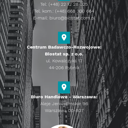
Tel: (+48) 22 12 28 025
Tel. kom.: (+48) 668 300 664
E-mail:
biuro@biostat.com.pl
Centrum Badawczo-Rozwojowe:
Biostat sp. z o.o.
ul. Kowalczyka 17
44-206 Rybnik
Biuro Handlowe - Warszawa:
Aleje Jerozolimskie 96
Warszawa 00-807