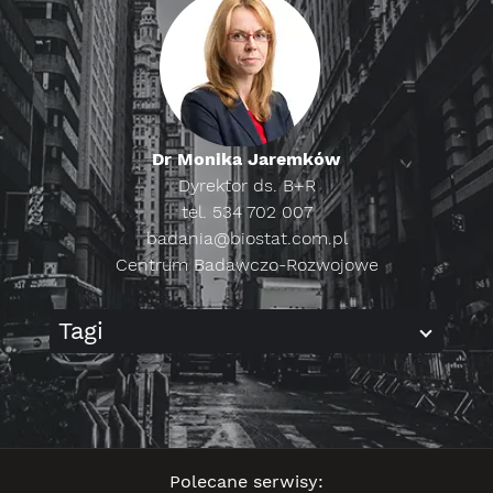
Dr Monika Jaremków
Dyrektor ds. B+R
tel. 534 702 007
badania@biostat.com.pl
Centrum Badawczo-Rozwojowe
Tagi
Polecane serwisy: