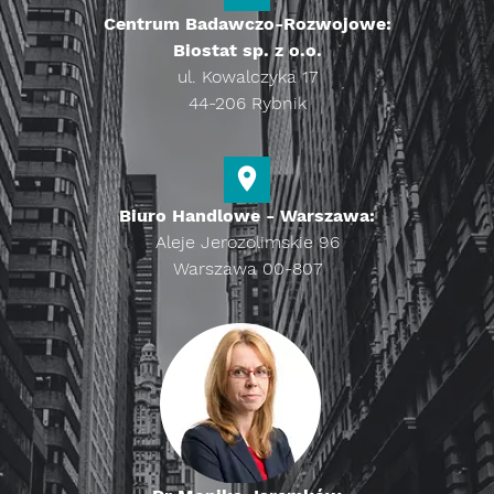
Centrum Badawczo-Rozwojowe:
Biostat sp. z o.o.
ul. Kowalczyka 17
44-206 Rybnik
Biuro Handlowe - Warszawa:
Aleje Jerozolimskie 96
Warszawa 00-807