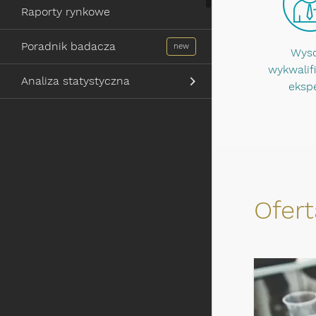
Raporty rynkowe
Poradnik badacza
Wys
wykwalif
Analiza statystyczna
eksp
Ofer