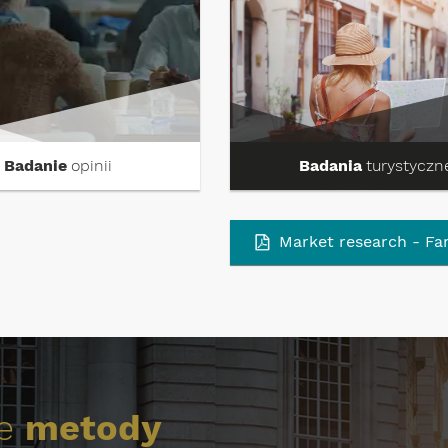
Badanie
opinii
Badania
turystyczn
Market research - Fa
ze
metody