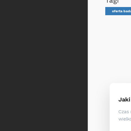
Tagi
oferta bad
Jaki
Czas 
wielk