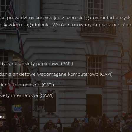
nku prowadzimy korzystając z szerokiej gamy metod pozys
do każdego zagadnienia. Wśród stosowanych przez nas stan
adycyjne ankiety papierowe (PAPI)
dania ankietowe wspomagane komputerowo (CAPI)
dania telefoniczne (CATI)
kiety internetowe (CAWI)
e: