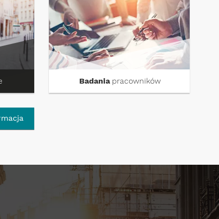
e
Badania
pracowników
rmacja