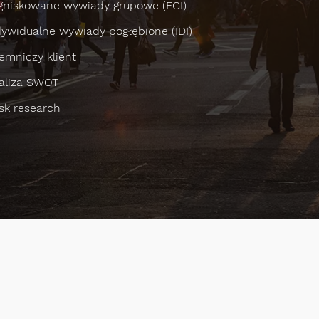
gniskowane wywiady grupowe (FGI)
dywidualne wywiady pogłębione (IDI)
jemniczy klient
aliza SWOT
sk research