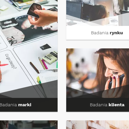
Badania
rynku
Badania
marki
Badania
klienta