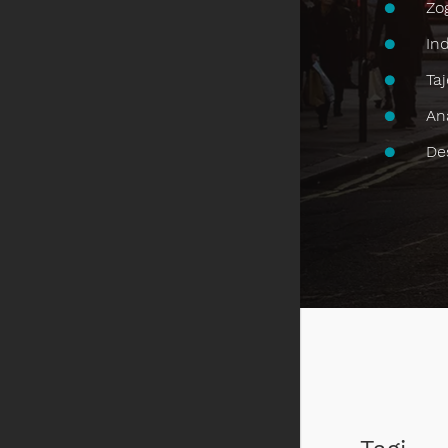
Zo
In
Ta
An
De