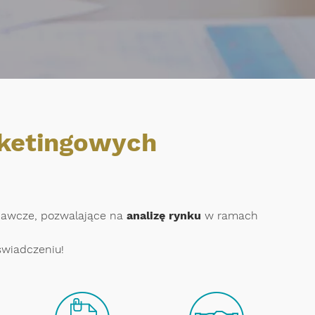
rketingowych
dawcze, pozwalające na
analizę rynku
w ramach
świadczeniu!