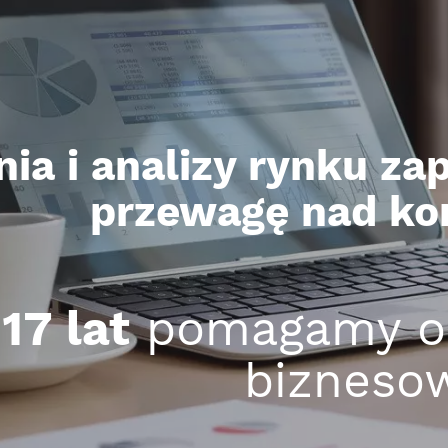
ia i analizy rynku za
przewagę nad ko
d
17 lat
pomagamy os
bizneso