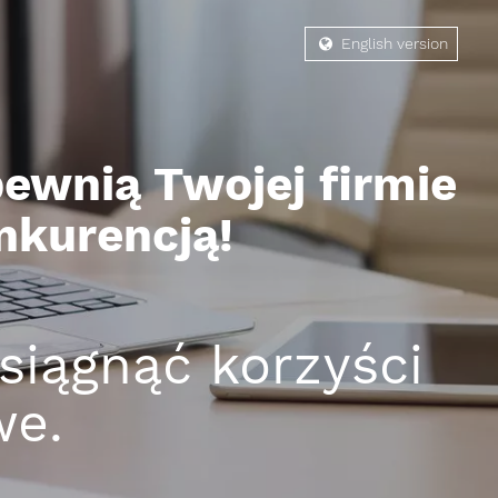
English version
pewnią Twojej firmie
nkurencją!
iągnąć korzyści
we.