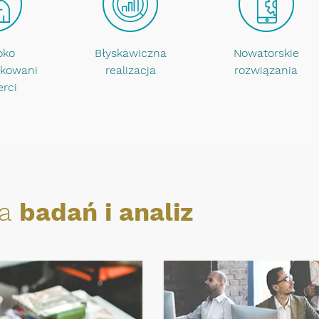
oko
Błyskawiczna
Nowatorskie
ikowani
realizacja
rozwiązania
erci
ta
badań i analiz