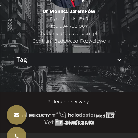
Dr Monika Jaremków
Dyrektor ds. B+R
tel. 534 702 007
badania@biostat.com.pl
Centrum Badawczo-Rozwojowe
Tagi
Polecane serwisy: