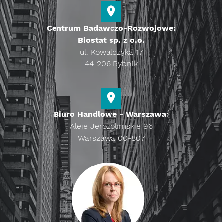
Centrum Badawczo-Rozwojowe:
Biostat sp. z o.o.
ul. Kowalczyka 17
44-206 Rybnik
Biuro Handlowe - Warszawa:
Aleje Jerozolimskie 96
Warszawa 00-807