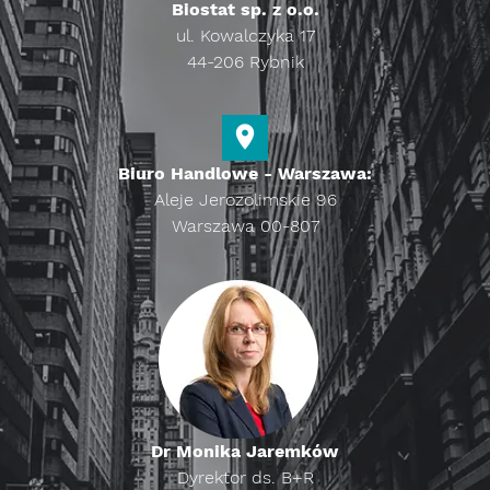
Biostat sp. z o.o.
ul. Kowalczyka 17
44-206 Rybnik
Biuro Handlowe - Warszawa:
Aleje Jerozolimskie 96
Warszawa 00-807
Dr Monika Jaremków
Dyrektor ds. B+R