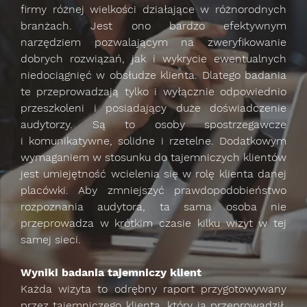
firmy różnej wielkości działające w różnorodnych
branżach. Jest ono bardzo efektywnym
narzędziem pozwalającym na zweryfikowanie
dobrych rozwiązań, jak i wykrycie ewentualnych
niedociągnięć w obsłudze klienta. Dlatego badania
te przeprowadzają tylko i wyłącznie odpowiednio
przeszkoleni i posiadający duże doświadczenie
audytorzy. Są to osoby spostrzegawcze
i komunikatywne, solidne i rzetelne. Dodatkowym
wymaganiem w stosunku do tajemniczych klientów
jest umiejętność wcielenia się w rolę klienta danej
placówki. Aby zmniejszyć prawdopodobieństwo
rozpoznania audytora, ta sama osoba nie
przeprowadza w krótkim czasie kilku wizyt w tej
samej sieci.
Wyniki badania tajemniczy klient
Każda wizyta to odrębny raport przygotowywany
przez tajemniczego klienta, który ją przeprowadził.