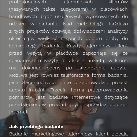
profesjonalnych tajemniczych klientów
(nazywanych także audytorami) w placówkach
handlowych bądź usługowych wylosowanych do
udziału w badaniu. Nad metodologią każdego
z tych projektów czuwają doświadczeni analitycy
określający wielkość i sposób doboru próby do
konkretnego badania. Każdy tajemniczy klient
przed wizytą w placówce zapoznaje się ze
scenariuszem wizyty, a także z ankietą, w której
ma dokonać oceny po zakończeniu audytu.
Możliwa jest również telefoniczna forma badania,
jeśli zleceniodawca chce przeprowadzić projekt
audytu infolinii. Trzecią formą przeprowadzania
pomiarów jest badanie internetowe dotyczące
przedsiębiorstw prowadzących sprzedaż poprzez
Internet.
Jak przebiega badanie
Badanie marketingowe tajemniczy klient zlecają