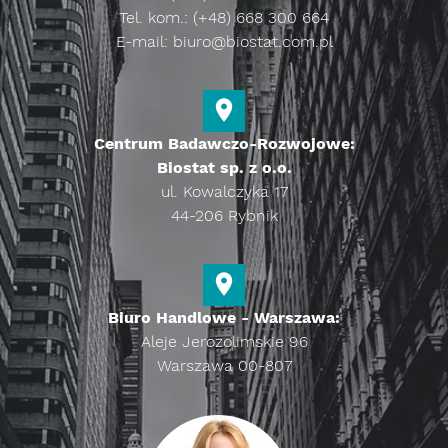
Tel. kom.: (+48) 668 300 664
E-mail:
biuro@biostat.com.pl
Centrum Badawczo-Rozwojowe:
Biostat sp. z o.o.
ul. Kowalczyka 17
44-206 Rybnik
Biuro Handlowe - Warszawa:
Aleje Jerozolimskie 96
Warszawa 00-807