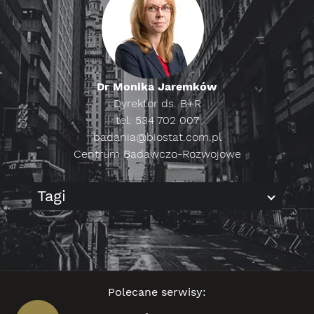
Dr Monika Jaremków
Dyrektor ds. B+R
tel. 534 702 007
badania@biostat.com.pl
Centrum Badawczo-Rozwojowe
Tagi
Polecane serwisy: