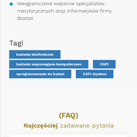
Nieograniczone wsparcie specjalistów
merytorycznych oraz informatyków firmy
Biostat
Tagi
badania telefoniczne
badania wspomagane komputerowo
CAPI
oprogramowanie do badań
CATI-System
(FAQ)
Najczęściej
zadawane pytania