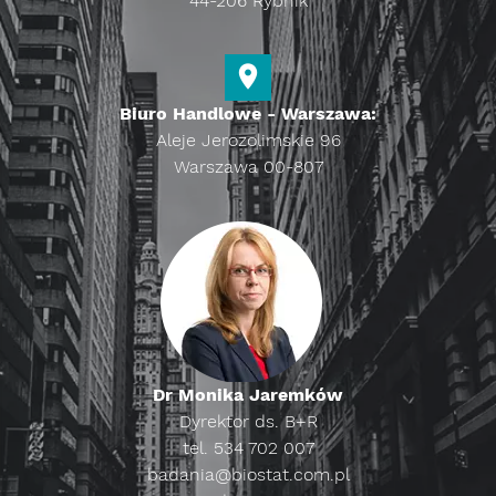
44-206 Rybnik
Biuro Handlowe - Warszawa:
Aleje Jerozolimskie 96
Warszawa 00-807
Dr Monika Jaremków
Dyrektor ds. B+R
tel. 534 702 007
badania@biostat.com.pl