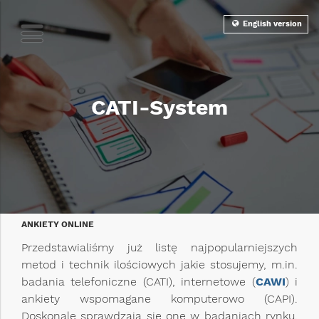
English version
CATI-System
ANKIETY ONLINE
Przedstawialiśmy już listę najpopularniejszych
metod i technik ilościowych jakie stosujemy, m.in.
badania telefoniczne (CATI), internetowe (
CAWI
) i
ankiety wspomagane komputerowo (CAPI).
Doskonale sprawdzają się one w badaniach rynku.