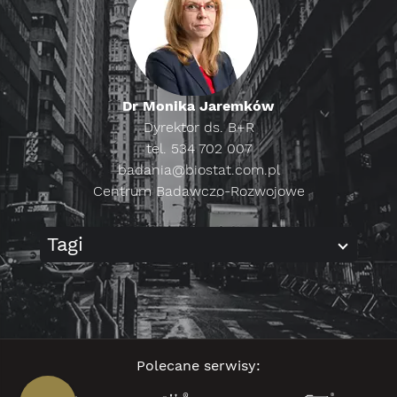
Dr Monika Jaremków
Dyrektor ds. B+R
tel. 534 702 007
badania@biostat.com.pl
Centrum Badawczo-Rozwojowe
Tagi
Polecane serwisy: