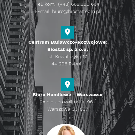
Tel. kom.: (+48) 668 300 664
E-mail:
biuro@biostat.com.pl
Centrum Badawczo-Rozwojowe:
Biostat sp. z o.o.
ul. Kowalczyka 17
44-206 Rybnik
Biuro Handlowe - Warszawa:
Aleje Jerozolimskie 96
Warszawa 00-807