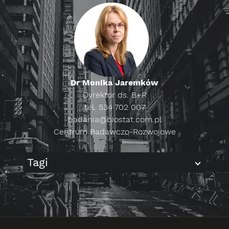
Dr Monika Jaremków
Dyrektor ds. B+R
tel. 534 702 007
badania@biostat.com.pl
Centrum Badawczo-Rozwojowe
Tagi