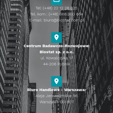
Tel: (+48) 22 12 28 025
Tel. kom.: (+48) 668 300 664
E-mail:
biuro@biostat.com.pl
Centrum Badawczo-Rozwojowe:
Biostat sp. z o.o.
ul. Kowalczyka 17
44-206 Rybnik
Biuro Handlowe - Warszawa:
Aleje Jerozolimskie 96
Warszawa 00-807