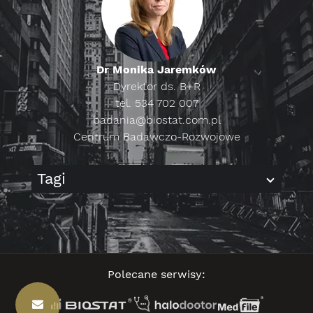
Dr Monika Jaremków
Dyrektor ds. B+R
tel. 534 702 007
badania@biostat.com.pl
Centrum Badawczo-Rozwojowe
Tagi
Polecane serwisy: