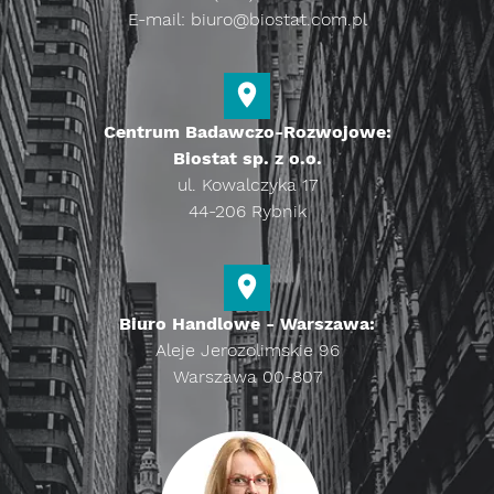
E-mail:
biuro@biostat.com.pl
Centrum Badawczo-Rozwojowe:
Biostat sp. z o.o.
ul. Kowalczyka 17
44-206 Rybnik
Biuro Handlowe - Warszawa:
Aleje Jerozolimskie 96
Warszawa 00-807