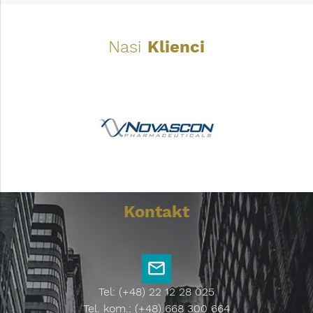
Nasi
Klienci
Kontakt
Tel: (+48) 22 12 28 025
Tel. kom.: (+48) 668 300 664