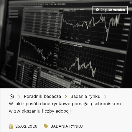
English version
Poradnik badacza
Badania rynku
W jaki sposób dane rynkowe pomagają schroniskom
w zwiększaniu liczby adopcji
25.02.2026
BADANIA RYNKU