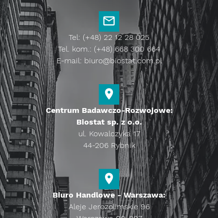
Tel: (+48) 22 12 28 025
Tel. kom.: (+48) 668 300 664
E-mail:
biuro@biostat.com.pl
Centrum Badawczo-Rozwojowe:
Biostat sp. z o.o.
ul. Kowalczyka 17
44-206 Rybnik
Biuro Handlowe - Warszawa:
Aleje Jerozolimskie 96