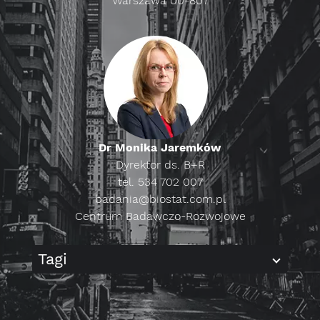
Warszawa 00-807
Dr Monika Jaremków
Dyrektor ds. B+R
tel. 534 702 007
badania@biostat.com.pl
Centrum Badawczo-Rozwojowe
Tagi