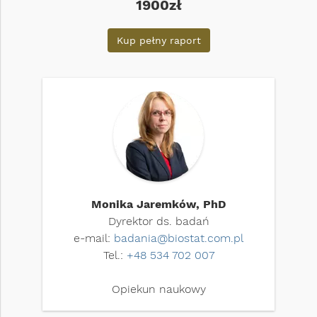
1900zł
Kup pełny raport
Monika Jaremków, PhD
Dyrektor ds. badań
e-mail:
badania@biostat.com.pl
Tel.:
+48 534 702 007
Opiekun naukowy