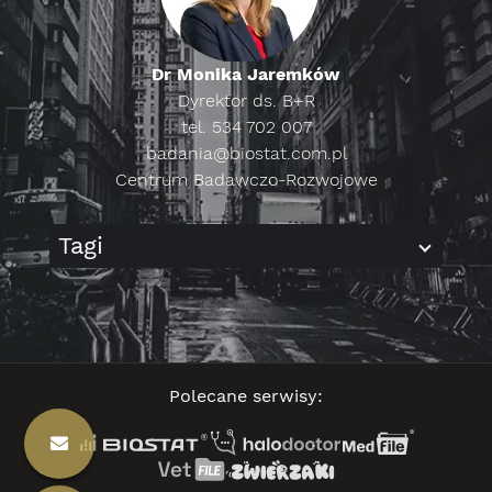
Dr Monika Jaremków
Dyrektor ds. B+R
tel. 534 702 007
badania@biostat.com.pl
Centrum Badawczo-Rozwojowe
Tagi
Polecane serwisy: