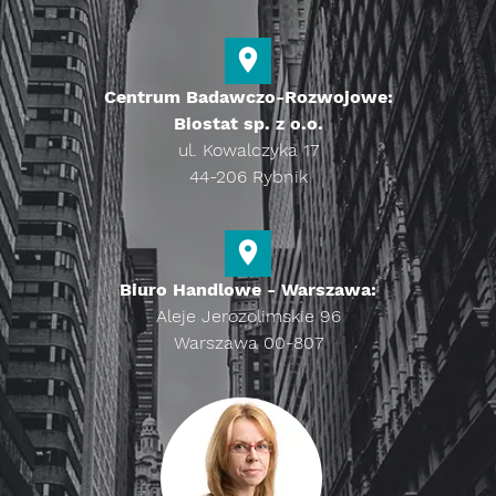
Centrum Badawczo-Rozwojowe:
Biostat sp. z o.o.
ul. Kowalczyka 17
44-206 Rybnik
Biuro Handlowe - Warszawa:
Aleje Jerozolimskie 96
Warszawa 00-807