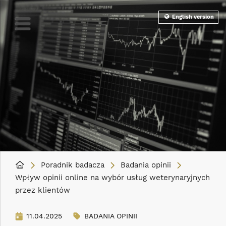
English version
Poradnik badacza
Badania opinii
Wpływ opinii online na wybór usług weterynaryjnych
przez klientów
11.04.2025
BADANIA OPINII