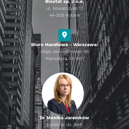
Biostat sp. z o.o.
ul. Kowalczyka 17
44-206 Rybnik
Biuro Handlowe - Warszawa:
Aleje Jerozolimskie 96
Warszawa 00-807
Dr Monika Jaremków
Dyrektor ds. B+R