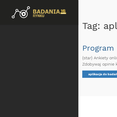
Tag: ap
Program 
{star} Ankiety on
Zdobywaj opinie k
aplikacja do bada