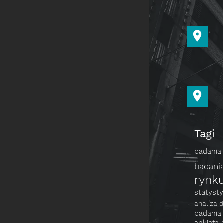
Tagi
badania 
badani
rynk
statyst
analiza 
badani
ankieta 