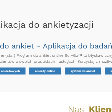
likacja do ankietyzacji
do ankiet - Aplikacja do bada
line {star} Program do ankiet online SurvGo™ to błyskawic
lientów o swoich produktach i usługach. Korzystaj z możliwo
ń ankietowych
ankiety online
system do ankiet
a
Nasi
Klien