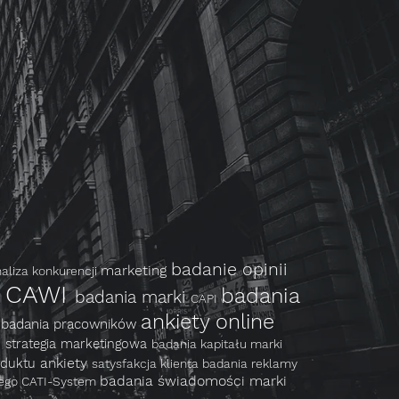
badanie opinii
marketing
aliza konkurencji
CAWI
badania
badania marki
e
CAPI
ankiety online
h
badania pracowników
e
strategia marketingowa
badania kapitału marki
ankiety
oduktu
satysfakcja klienta
badania reklamy
badania świadomości marki
nego
CATI-System