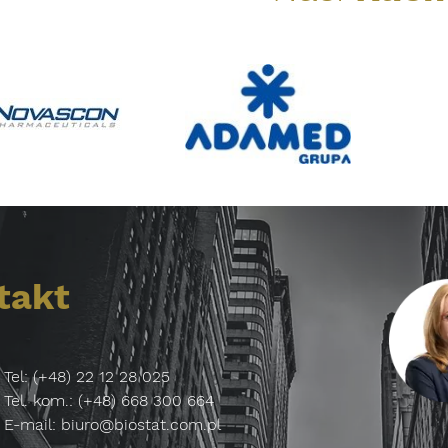
takt
Tel: (+48) 22 12 28 025
Tel. kom.: (+48) 668 300 664
E-mail:
biuro@biostat.com.pl