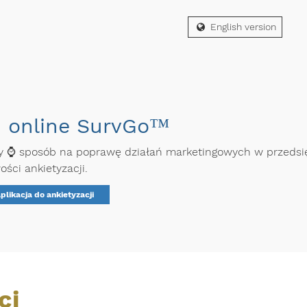
English version
ń online SurvGo™
zny ⌚ sposób na poprawę działań marketingowych w przedsię
ści ankietyzacji.
plikacja do ankietyzacji
ci