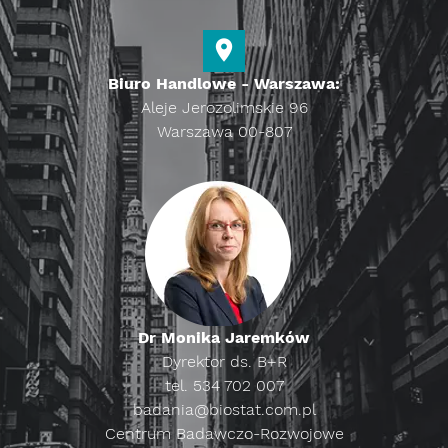
Biuro Handlowe - Warszawa:
Aleje Jerozolimskie 96
Warszawa 00-807
Dr Monika Jaremków
Dyrektor ds. B+R
tel. 534 702 007
badania@biostat.com.pl
Centrum Badawczo-Rozwojowe