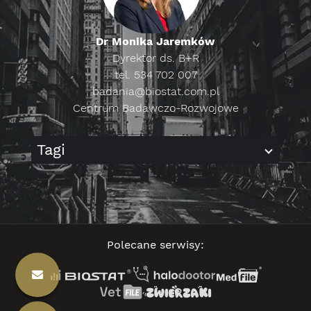
Dr Monika Jaremków
Dyrektor ds. B+R
tel. 534 702 007
badania@biostat.com.pl
Centrum Badawczo-Rozwojowe
Tagi
Polecane serwisy: