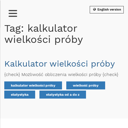
English version
Tag: kalkulator
wielkości próby
Kalkulator wielkości próby
{check} Możliwość obliczenia wielkości próby {check}
kalkulator wielkości próby
wielkość próby
statystyka
statystyka od a do z