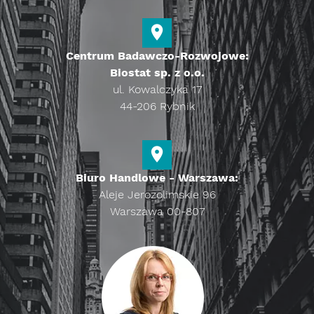
Centrum Badawczo-Rozwojowe:
Biostat sp. z o.o.
ul. Kowalczyka 17
44-206 Rybnik
Biuro Handlowe - Warszawa:
Aleje Jerozolimskie 96
Warszawa 00-807