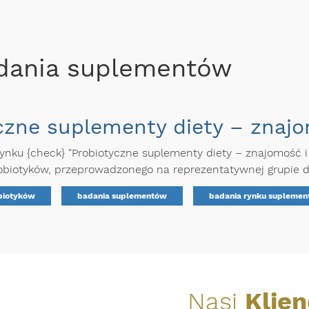
adania suplementów
czne suplementy diety – znaj
rynku {check} "Probiotyczne suplementy diety – znajomość 
obiotyków, przeprowadzonego na reprezentatywnej grupie d
biotyków
badania suplementów
badania rynku supleme
Nasi
Klien