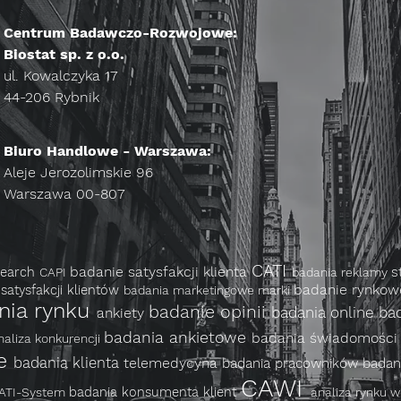
Centrum Badawczo-Rozwojowe:
Biostat sp. z o.o.
ul. Kowalczyka 17
44-206 Rybnik
Biuro Handlowe - Warszawa:
Aleje Jerozolimskie 96
Warszawa 00-807
CATI
badanie satysfakcji klienta
search
s
CAPI
badania reklamy
badanie rynko
satysfakcji klientów
badania marketingowe marki
nia rynku
badanie opinii
badania online
ba
ankiety
badania ankietowe
badania świadomości
naliza konkurencji
ne
badania klienta
telemedycyna
badania pracowników
badan
CAWI
badania konsumenta
klient
ATI-System
analiza rynku 