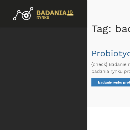
Tag: b
Probioty
{check} Badanie 
badania rynku pr
badanie rynku pro