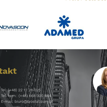
takt
Tel: (+48) 22 12 28 025
Tel. kom.: (+48) 668 300 664
E-mail:
biuro@biostat.com.pl