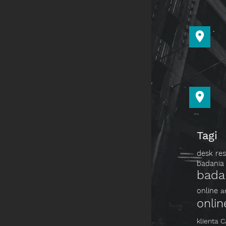
Tagi
desk re
badania 
bada
online
a
onli
klienta
C