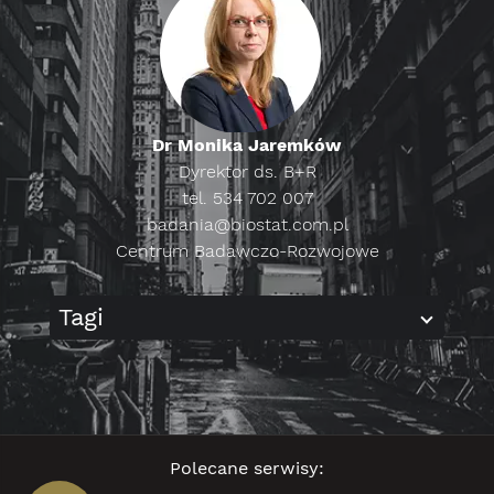
Dr Monika Jaremków
Dyrektor ds. B+R
tel. 534 702 007
badania@biostat.com.pl
Centrum Badawczo-Rozwojowe
Tagi
Polecane serwisy: