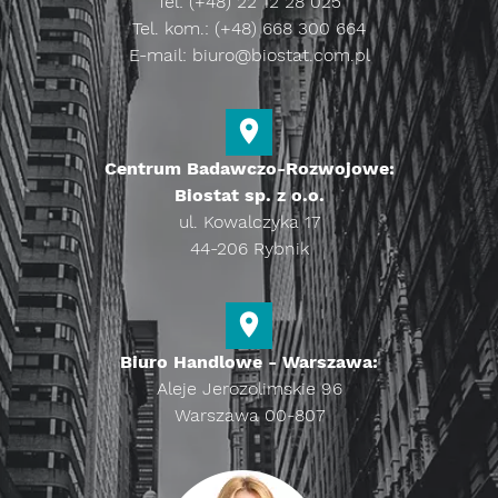
Tel: (+48) 22 12 28 025
Tel. kom.: (+48) 668 300 664
E-mail:
biuro@biostat.com.pl
Centrum Badawczo-Rozwojowe:
Biostat sp. z o.o.
ul. Kowalczyka 17
44-206 Rybnik
Biuro Handlowe - Warszawa:
Aleje Jerozolimskie 96
Warszawa 00-807