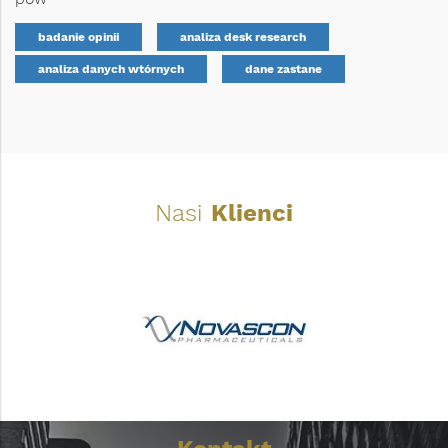
badanie opinii
analiza desk research
analiza danych wtórnych
dane zastane
Nasi
Klienci