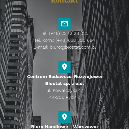
Kontakt
Tel: (+48) 22 12 28 025
Tel. kom.: (+48) 668 300 664
E-mail:
biuro@biostat.com.pl
Centrum Badawczo-Rozwojowe:
Biostat sp. z o.o.
ul. Kowalczyka 17
44-206 Rybnik
Biuro Handlowe - Warszawa: