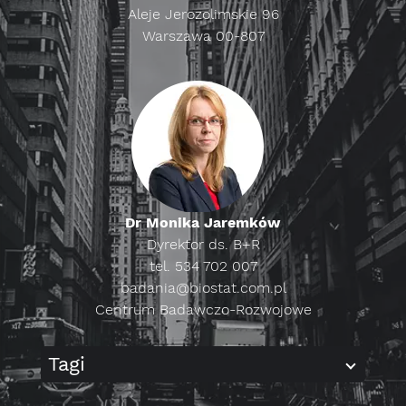
Aleje Jerozolimskie 96
Warszawa 00-807
Dr Monika Jaremków
Dyrektor ds. B+R
tel. 534 702 007
badania@biostat.com.pl
Centrum Badawczo-Rozwojowe
Tagi