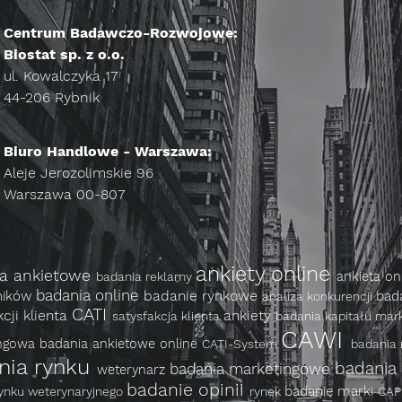
Centrum Badawczo-Rozwojowe:
Biostat sp. z o.o.
ul. Kowalczyka 17
44-206 Rybnik
Biuro Handlowe - Warszawa:
Aleje Jerozolimskie 96
Warszawa 00-807
ankiety online
ia ankietowe
ankieta on
badania reklamy
badania online
badanie rynkowe
ników
bad
analiza konkurencji
CATI
kcji klienta
ankiety
satysfakcja klienta
badania kapitału mar
CAWI
ingowa
badania ankietowe online
CATI-System
badania
nia rynku
badania
badania marketingowe
weterynarz
badanie opinii
badanie marki
rynku weterynaryjnego
rynek
CAP