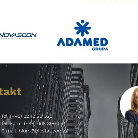
takt
Tel: (+48) 22 12 28 025
Tel. kom.: (+48) 668 300 664
E-mail:
biuro@biostat.com.pl