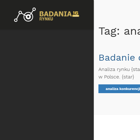
Tag: an
Badanie 
Analiza rynku {st
w Polsce. {star}
analiza konkurencj