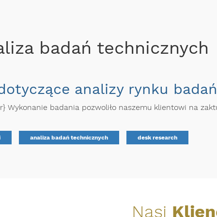
aliza badań technicznych
dotyczące analizy rynku badań 
ar} Wykonanie badania pozwoliło naszemu klientowi na zaktu
i
analiza badań technicznych
desk research
Nasi
Klien