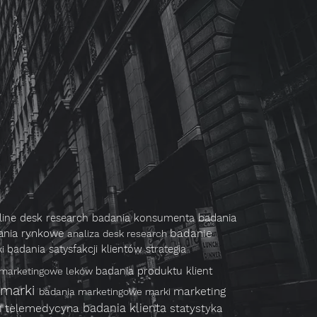
line
desk research
badania konsumenta
badania
badanie
ania rynkowe
analiza desk research
badania satysfakcji klientów
strategia
ki
badania produktu
klient
 marketingowe leków
 marki
marketing
badania marketingowe marki
telemedycyna
badania klienta
statystyka
I