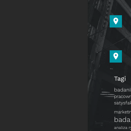
Tagi
badan
pracow
satysfa
market
bada
analiza 