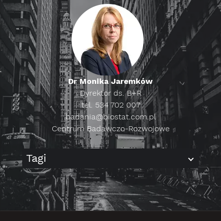
Dr Monika Jaremków
Dyrektor ds. B+R
tel. 534 702 007
badania@biostat.com.pl
Centrum Badawczo-Rozwojowe
Tagi