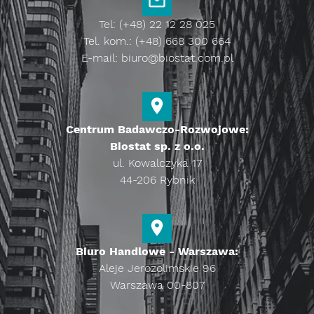
Tel: (+48) 22 12 28 025
Tel. kom.: (+48) 668 300 664
E-mail:
biuro@biostat.com.pl
Centrum Badawczo-Rozwojowe:
Biostat sp. z o.o.
ul. Kowalczyka 17
44-206 Rybnik
Biuro Handlowe - Warszawa:
Aleje Jerozolimskie 96
Warszawa 00-807