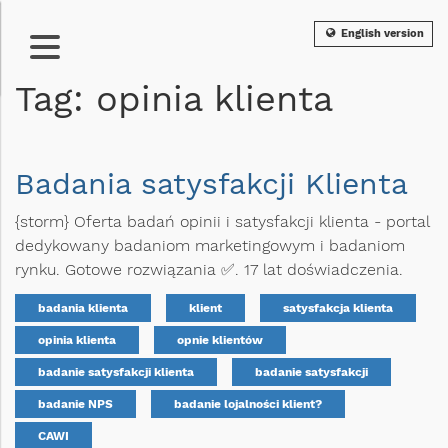
English version
Tag: opinia klienta
Badania satysfakcji Klienta
{storm} Oferta badań opinii i satysfakcji klienta - portal
dedykowany badaniom marketingowym i badaniom
rynku. Gotowe rozwiązania ✅. 17 lat doświadczenia.
badania klienta
klient
satysfakcja klienta
opinia klienta
opnie klientów
badanie satysfakcji klienta
badanie satysfakcji
badanie NPS
badanie lojalności klient?
CAWI