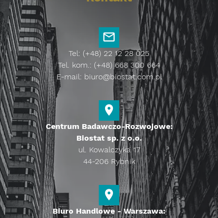
Tel: (+48) 22 12 28 025
Tel. kom.: (+48) 668 300 664
E-mail:
biuro@biostat.com.pl
Centrum Badawczo-Rozwojowe:
Biostat sp. z o.o.
ul. Kowalczyka 17
44-206 Rybnik
Biuro Handlowe - Warszawa: