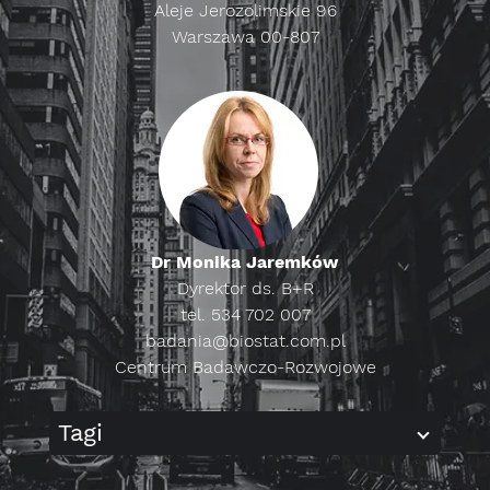
Aleje Jerozolimskie 96
Warszawa 00-807
Dr Monika Jaremków
Dyrektor ds. B+R
tel. 534 702 007
badania@biostat.com.pl
Centrum Badawczo-Rozwojowe
Tagi